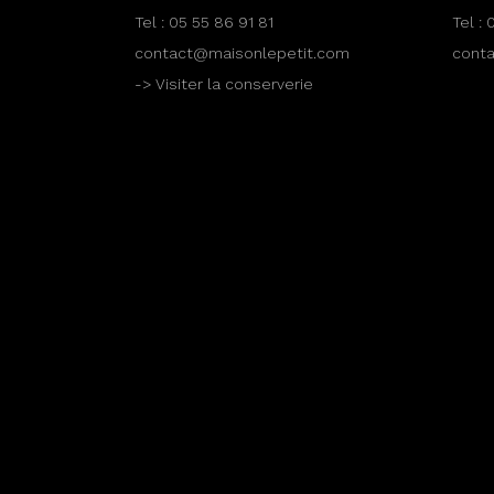
Tel :
05 55 86 91 81
Tel :
0
contact@maisonlepetit.com
cont
-> Visiter la conserverie