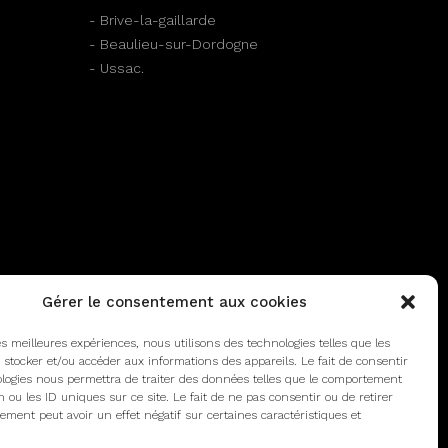
- Brive-la-gaillarde
- Beaulieu-sur-Dordogne
- Ussac.
Gérer le consentement aux cookies
les meilleures expériences, nous utilisons des technologies telles que les
 stocker et/ou accéder aux informations des appareils. Le fait de consentir
logies nous permettra de traiter des données telles que le comportement
n ou les ID uniques sur ce site. Le fait de ne pas consentir ou de retirer
ment peut avoir un effet négatif sur certaines caractéristiques et