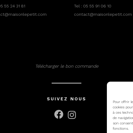
5 55 24 31 81
Tel :
05 55 91 06 10
act@maisonlepetit.com
contact@maisonlepetit.com
Télécharger le bon commande
SUIVEZ NOUS
Pour offrir 
cookies pour
à ces techno
Facebook
Instagram
de navigatio
son consente
fonctions.