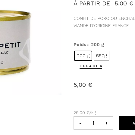
À PARTIR DE 
5,00
€
CONFIT DE PORC OU ENCHA
VIANDE D’ORIGINE FRANCE
Poids
: 200 g
200 g
550g
EFFACER
5,00
€
25,00
€
/
kg
CONFIT DE PORC quantity
-
+