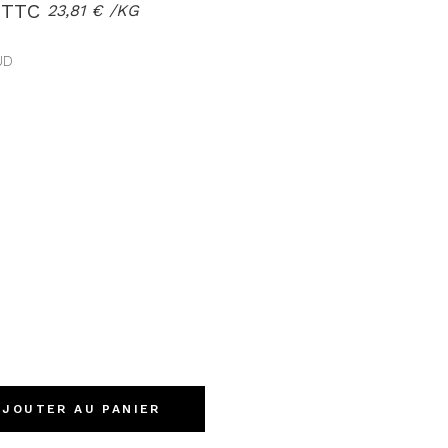
TTC
23,81
€
/
KG
UD
AJOUTER AU PANIER