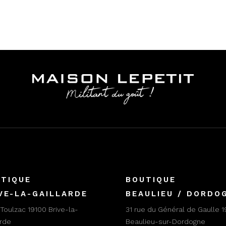
TIQUE
BOUTIQUE
VE-LA-GAILLARDE
BEAULIEU / DORDO
 Toulzac 19100 Brive-la-
31 rue du Général de Gaulle 1
arde
Beaulieu-sur-Dordogne