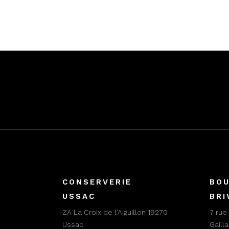
CONSERVERIE
BOU
USSAC
BRI
ZA La Croix de l'Aiguillon 19270
7 rue
Ussac
Gaill