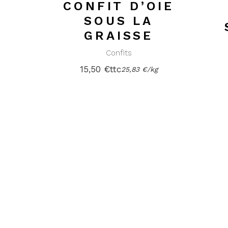
CONFIT D’OIE
SOUS LA
GRAISSE
Confits
15,50
€
ttc
25,83
€
/
kg