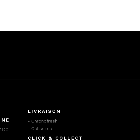
LIVRAISON
GNE
- Chronofresh
- Colissimo
9120
CLICK & COLLECT