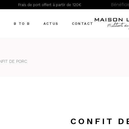
Bénéfic
Frais de port offert à partir de 120€
Actualités
Recettes
T
B TO B
ACTUS
CONTACT
Actualités
Recettes
NFIT DE PORC
CONFIT D