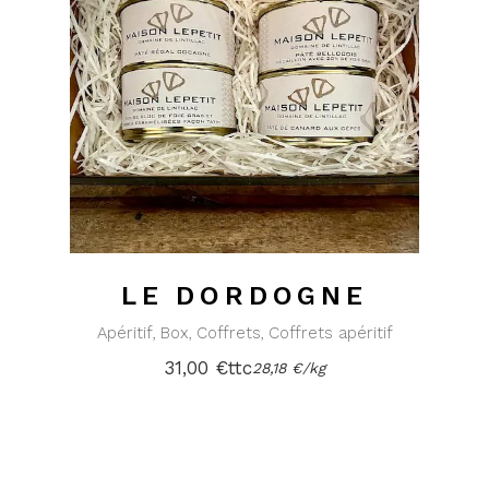
LE DORDOGNE
Apéritif
Box
Coffrets
Coffrets apéritif
31,00
€
ttc
28,18
€
/
kg