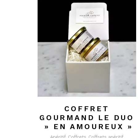
COFFRET
GOURMAND LE DUO
» EN AMOUREUX »
Apéritif
Coffrets
Coffrets apéritif