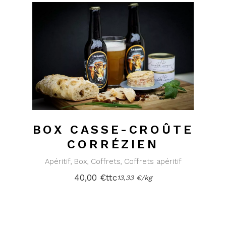
BOX CASSE-CROÛTE
CORRÉZIEN
Apéritif
Box
Coffrets
Coffrets apéritif
40,00
€
ttc
13,33
€
/
kg