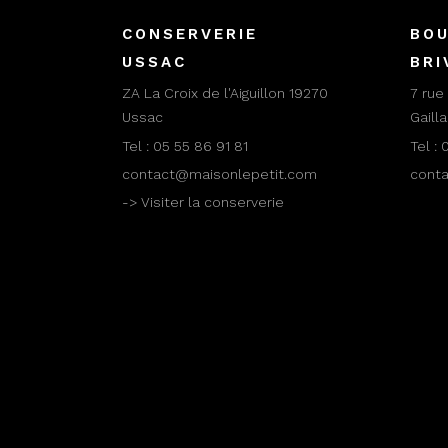
CONSERVERIE
BOU
USSAC
BRI
ZA La Croix de l'Aiguillon 19270
7 rue
Ussac
Gaill
Tel :
05 55 86 91 81
Tel :
0
contact@maisonlepetit.com
cont
-> Visiter la conserverie