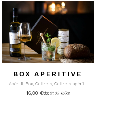
BOX APERITIVE
Apéritif
Box
Coffrets
Coffrets apéritif
16,00
€
ttc
21,33
€
/
kg