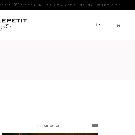
iez de 10% de remise lors de votre première commande
Tri par défaut