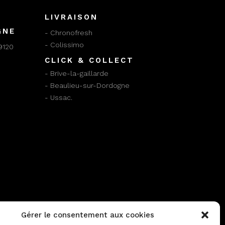
LIVRAISON
GNE
- Chronofresh
- Colissimo
9120
CLICK & COLLECT
- Brive-la-gaillarde
- Beaulieu-sur-Dordogne
- Ussac.
Gérer le consentement aux cookies