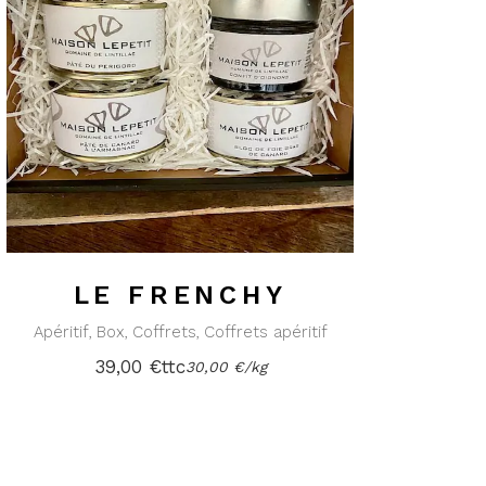
LE FRENCHY
Apéritif
Box
Coffrets
Coffrets apéritif
39,00
€
ttc
30,00
€
/
kg