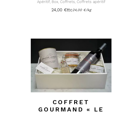
Apéritif
Box
Coffrets
Coffrets apéritif
24,00
€
ttc
24,00
€
/
kg
COFFRET
GOURMAND « LE