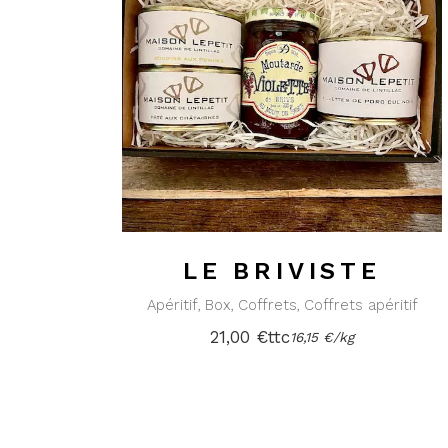
LE BRIVISTE
Apéritif
Box
Coffrets
Coffrets apéritif
21,00
€
ttc
16,15
€
/
kg