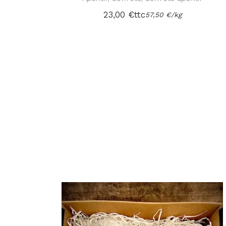
23,00
€
ttc
57,50
€
/
kg