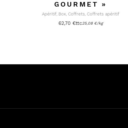
GOURMET »
Apéritif
Box
Coffrets
Coffrets apéritif
62,70
€
ttc
25,08
€
/
kg