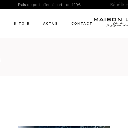
Bénéfic
Frais de port offert à partir de 120€
Actualités
Recettes
T
B TO B
ACTUS
CONTACT
Actualités
Recettes
f