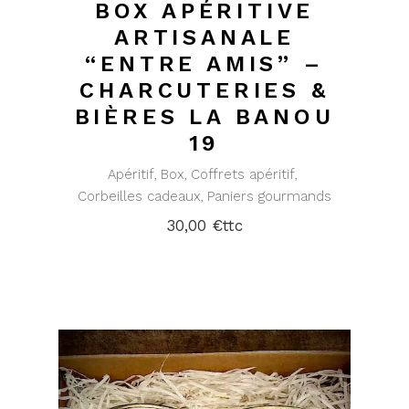
BOX APÉRITIVE
ARTISANALE
“ENTRE AMIS” –
CHARCUTERIES &
BIÈRES LA BANOU
19
Apéritif
Box
Coffrets apéritif
Corbeilles cadeaux
Paniers gourmands
30,00
€
ttc