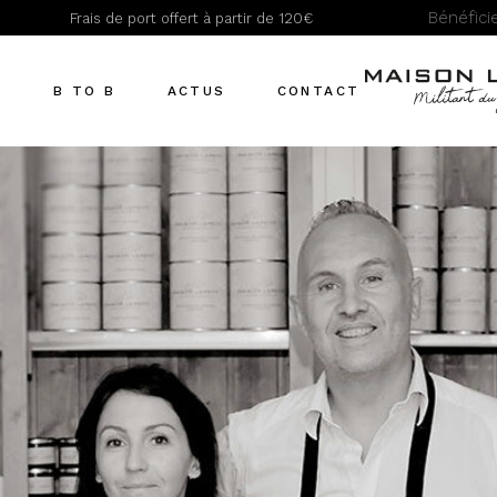
Bénéfic
Frais de port offert à partir de 120€
Actualités
Recettes
T
B TO B
ACTUS
CONTACT
Actualités
Recettes