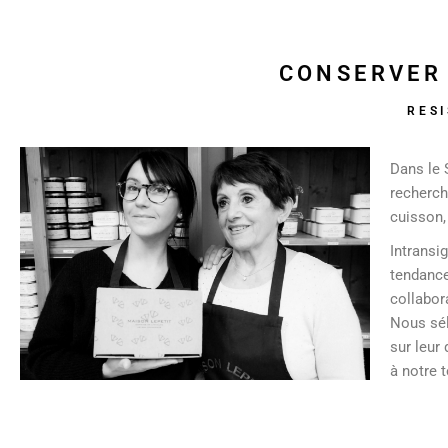
CONSERVER 
RES
Dans le 
recherch
cuisson,
Intransi
tendance
collabor
Nous sél
sur leur 
à notre 