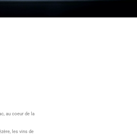
c, au coeur de la
zère, les vins de