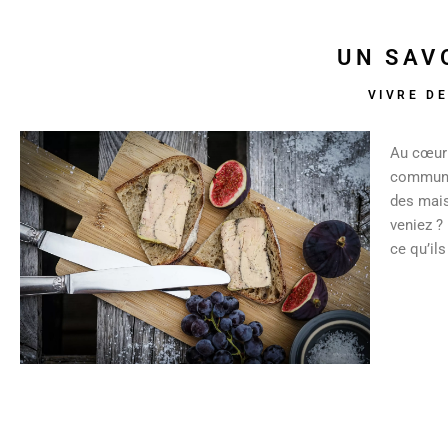
UN SAV
VIVRE D
Au cœur 
commune 
des mais
veniez ?
ce qu’il