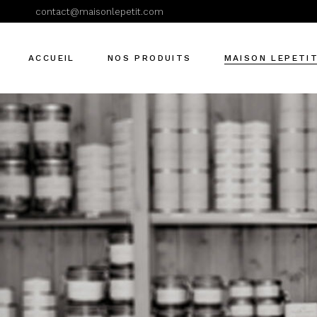
contact@maisonlepetit.com
Présentation
Visite conserverie
ACCUEIL
NOS PRODUITS
MAISON LEPETI
Présentation
Visite conserverie