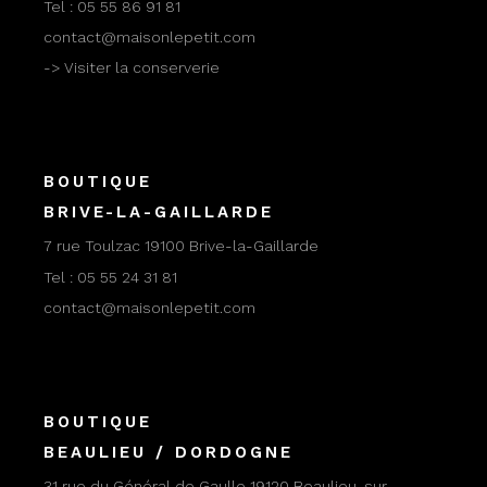
Tel :
05 55 86 91 81
contact@maisonlepetit.com
-> Visiter la conserverie
BOUTIQUE
BRIVE-LA-GAILLARDE
7 rue Toulzac 19100 Brive-la-Gaillarde
Tel :
05 55 24 31 81
contact@maisonlepetit.com
BOUTIQUE
BEAULIEU / DORDOGNE
31 rue du Général de Gaulle 19120 Beaulieu-sur-