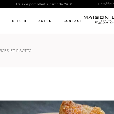
Bénéfic
Frais de port offert à partir de 120€
Actualités
Recettes
T
B TO B
ACTUS
CONTACT
Actualités
PICES ET RISOTTO
Recettes