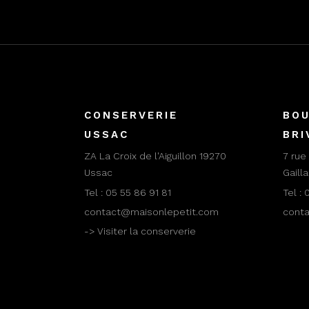
CONSERVERIE
BOU
USSAC
BRI
ZA La Croix de l'Aiguillon 19270
7 rue
Ussac
Gaill
Tel :
05 55 86 91 81
Tel :
0
contact@maisonlepetit.com
cont
-> Visiter la conserverie