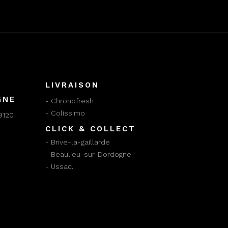
LIVRAISON
GNE
- Chronofresh
- Colissimo
9120
CLICK & COLLECT
- Brive-la-gaillarde
- Beaulieu-sur-Dordogne
- Ussac.