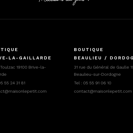
TIQUE
BOUTIQUE
VE-LA-GAILLARDE
BEAULIEU / DORDO
 Toulzac 19100 Brive-la-
31 rue du Général de Gaulle 1
arde
Beaulieu-sur-Dordogne
5 55 24 31 81
Tel :
05 55 91 06 10
act@maisonlepetit.com
contact@maisonlepetit.com