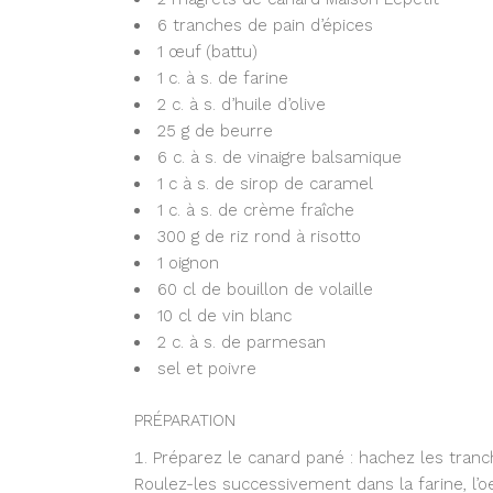
6 tranches de pain d’épices
1 œuf (battu)
1 c. à s. de farine
2 c. à s. d’huile d’olive
25 g de beurre
6 c. à s. de vinaigre balsamique
1 c à s. de sirop de caramel
1 c. à s. de crème fraîche
300 g de riz rond à risotto
1 oignon
60 cl de bouillon de volaille
10 cl de vin blanc
2 c. à s. de parmesan
sel et poivre
PRÉPARATION
Préparez le canard pané : hachez les tranc
Roulez-les successivement dans la farine, l’o