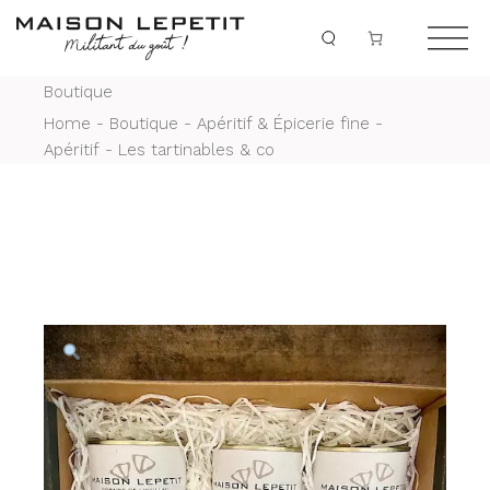
Skip
to
the
content
Boutique
Home
Boutique
Apéritif & Épicerie fine
Apéritif
Les tartinables & co