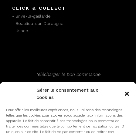
CLICK & COLLECT
- Brive-la-gaillarde
- Beaulieu-sur-Dordogne
- Ussac.
Télécharger le bon commande
Gérer le consentement aux
cookies
SUIVEZ NOUS
Pour offrir les meilleures expériences, nous utilisons des technologies
telles que les cookies pour stocker et/ou accéder aux informations des
appareils. Le fait de consentir à ces technologies nous permettra de
Facebook
Instagram
traiter des données telles que le comportement de navigation ou les ID
uniques sur ce site. Le fait de ne pas consentir ou de retirer son