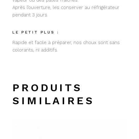
vapeur ou des pâtes fraîches.
Après l’ouverture, les conserver au réfrigérateur
pendant 3 jours.
LE PETIT PLUS :
Rapide et facile à préparer, nos choux sont sans
colorants, ni additifs.
PRODUITS
SIMILAIRES