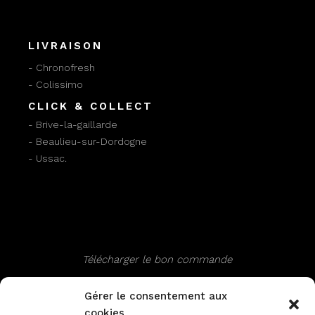
LIVRAISON
- Chronofresh
- Colissimo
CLICK & COLLECT
- Brive-la-gaillarde
- Beaulieu-sur-Dordogne
- Ussac.
Télécharger le bon commande
Gérer le consentement aux
cookies